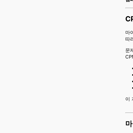
C
마
따
문
CP
이
마