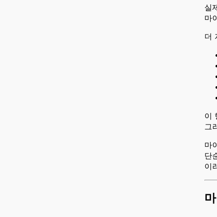
실제
마
더
이
그
마
단
이
마